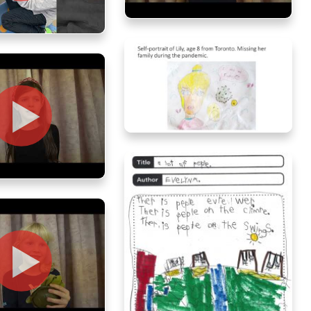
Elliott, age 7, Ontario
, age 5, Ontario
Lily, age 8, Ontario
 age 8, Ontario