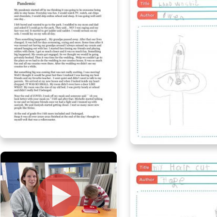
Aleeza, age 11, Ontario
Owen, age 8, Alber