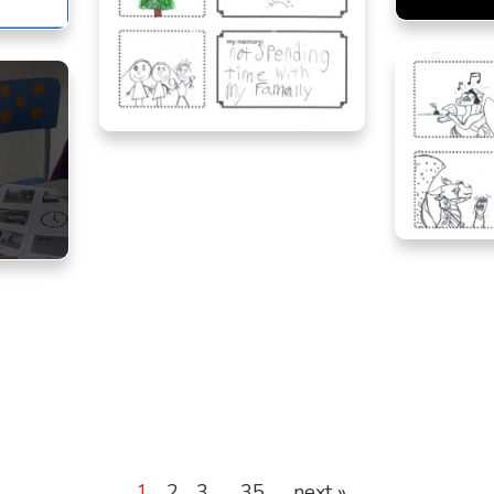
Stell
io
Sophie, age 8, Ontario
Sadie,
io
1
2
3
35
next »
…