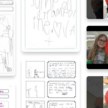
Brittany an
Haileigh, age 6, Alberta
L
Gemma and 
ario