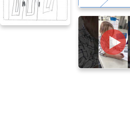
Edith, age 5, Ontar
Marjin, age 8, Ontario
River, age 5, Ontar