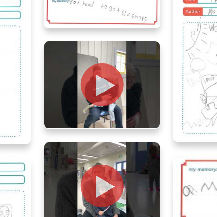
Les Vaccins Contre La Grippe
Spencer, age 8, Alberta
Notre Expérience de la
Pandémie
Morgan
ta
Evan and Oscar, age 4, Ontario