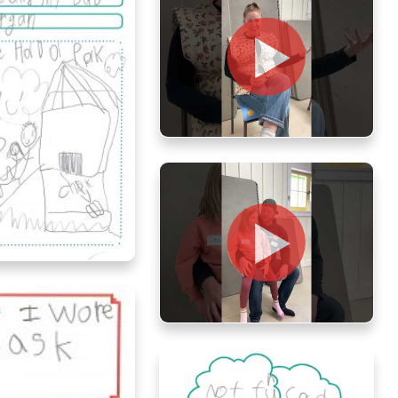
Melissa, mom of Quinten and
Esme, age 3, Ontario
, age 7, Alberta
Evan and Isla, age 7, Ontario