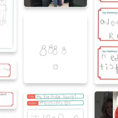
Jennifer and Angus, age 2, Ontario
ta
ta
Cadence, age 8, Alberta
Nolan
rta