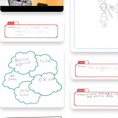
Paige and Oden, age 2, Ontario
AlexandriaAlberta
Hope, age 7, Alber
Hunter, age 6, Alber
Lily, age 9, Alberta
Roblox
Bentley, age 8, Albe