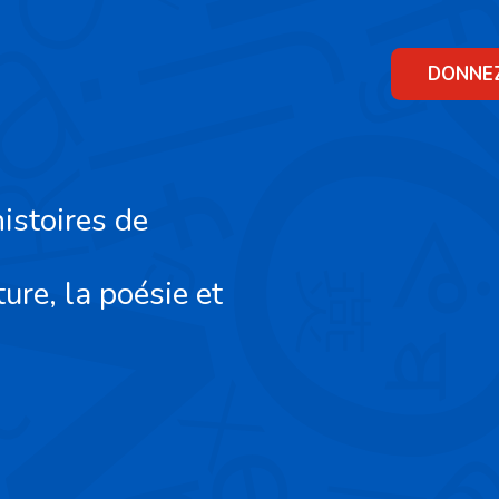
Skip
to
content
DONNE
istoires de
ture, la poésie et