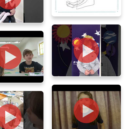
Logan, age 9, Alberta
d Piper, age 3, Ontario
Les Ateliers
Marcello, age 11, Ontario
es Ateliers
Marcello, age 8 and
11, Ontario