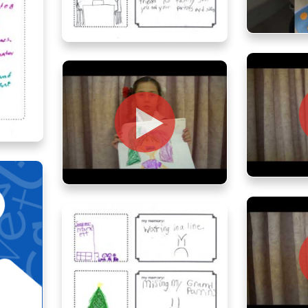
Casper
Everly, age 11, Ontario
rio
Maya,
Niya, age 5, Ontario