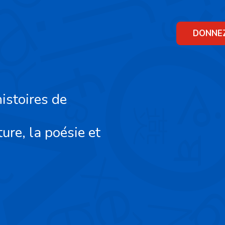
Skip
to
content
DONNE
istoires de
ture, la poésie et