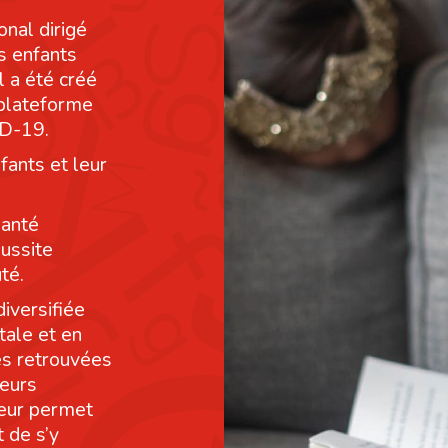
onal dirigé
s enfants
l a été créé
 plateforme
ID-19.
fants et leur
santé
éussite
té.
diversifiée
tale et en
res retrouvées
leurs
leur permet
 de s’y