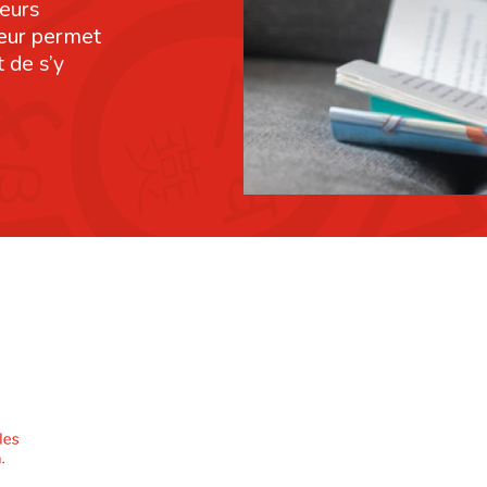
leurs
leur permet
 de s’y