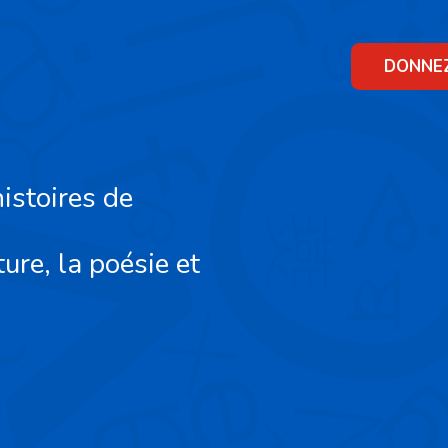
Skip
to
content
DONNE
istoires de
ture, la poésie et