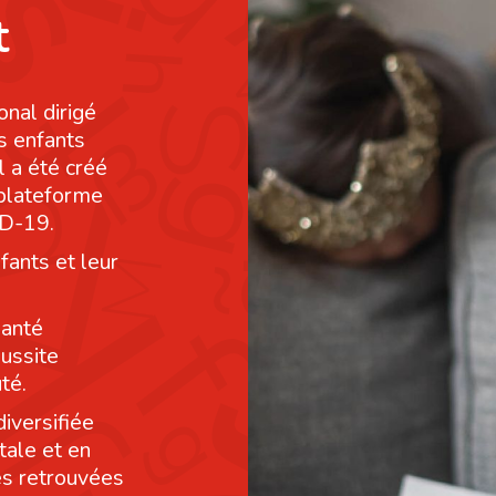
t
onal dirigé
s enfants
l a été créé
 plateforme
ID-19.
fants et leur
santé
éussite
té.
diversifiée
tale et en
res retrouvées